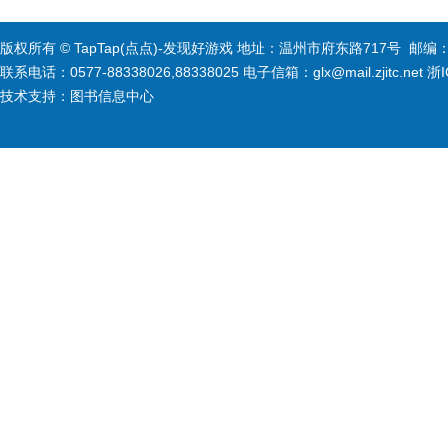
版权所有 © TapTap(点点)-发现好游戏 地址：温州市府东路717号 邮编：3
联系电话：0577-88338026,88338025 电子信箱：glx@mail.zjitc.net 浙
技术支持：图书信息中心