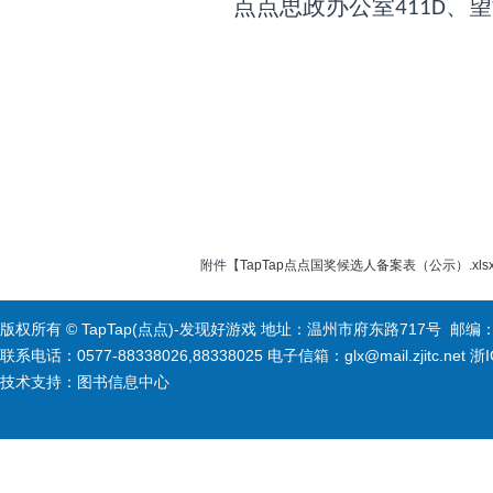
点点
思政办公室
、望
411D
附件【
TapTap点点国奖候选人备案表（公示）.xls
版权所有 © TapTap(点点)-发现好游戏 地址：温州市府东路717号 邮编：3
联系电话：0577-88338026,88338025 电子信箱：glx@mail.zjitc.net 浙
技术支持：图书信息中心