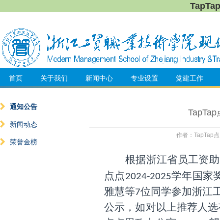
TapT
首页
关于我们
新闻中心
专业设置
党建工作
通知公告
TapT
新闻动态
作者：TapTap点
荣誉金榜
根据浙江省员工资助
点点
学年国家
202
4
-202
5
雅慧等
位
同学参加浙江
7
公示，如对以上推荐人选