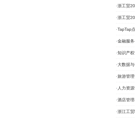
·
浙工贸2
·
浙工贸2
·
TapTa
·
金融服务
·
知识产权
·
大数据与
·
旅游管理
·
人力资源
·
酒店管理
·
浙江工贸