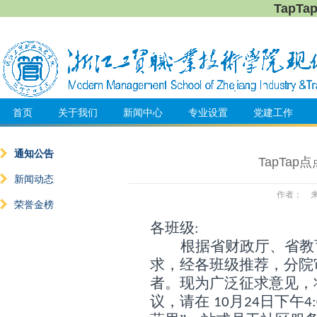
TapT
首页
关于我们
新闻中心
专业设置
党建工作
通知公告
TapTa
新闻动态
作者： 来源
荣誉金榜
各班级
:
根据省财政厅、省教
求，经各班级推荐，分院
者。现为广泛征求意见，
议，请在
月
日
下
午
10
24
4