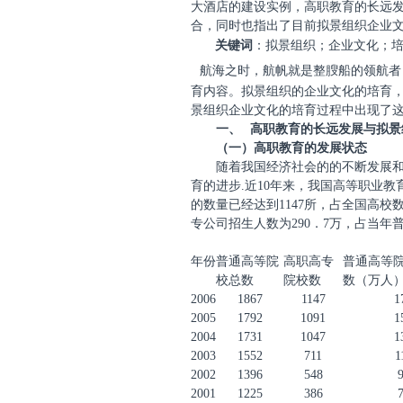
大酒店的建设实例，高职教育的长远
合，同时也指出了目前拟景组织企业
关键词
：拟景组织；企业文化；
航海之时，航帆就是整膄船的领航者
育内容。拟景组织的企业文化的培育
景组织企业文化的培育过程中出现了
一、
高职教育的长远发展与拟景
（一）高职教育的发展状态
随着我国经济社会的的不断发展
育的进步
.
近
10
年来，我国高等职业教
的数量已经达到
1147
所，占全国高校
专公司招生人数为
290
．
7
万，占当年
年份
普通高等院
高职高专
普通高等
校总数
院校数
数（万人
2006
1867
1147
1
2005
1792
1091
1
2004
1731
1047
1
2003
1552
711
1
2002
1396
548
2001
1225
386