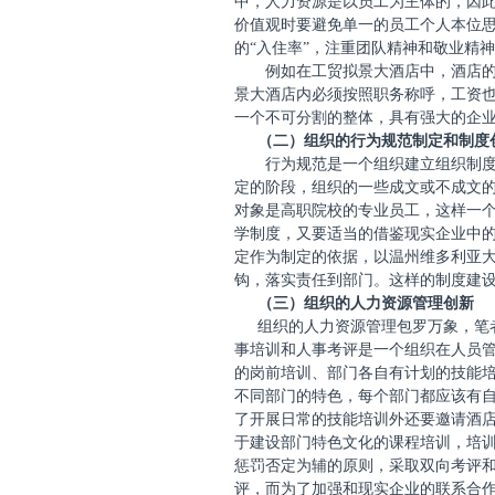
中，人力资源是以员工为主体的，因
价值观时要避免单一的员工个人本位
的“入住率”，注重团队精神和敬业精
例如在工贸拟景大酒店中，酒店
景大酒店内必须按照职务称呼，工资
一个不可分割的整体，具有强大的企
（二）组织的行为规范制定和制度
行为规范是一个组织建立组织制
定的阶段，组织的一些成文或不成文
对象是高职院校的专业员工，这样一
学制度，又要适当的借鉴现实企业中
定作为制定的依据，以温州维多利亚
钩，落实责任到部门。这样的制度建
（三）组织的人力资源管理创新
组织的人力资源管理包罗万象，笔
事培训和人事考评是一个组织在人员
的岗前培训、部门各自有计划的技能
不同部门的特色，每个部门都应该有
了开展日常的技能培训外还要邀请酒
于建设部门特色文化的课程培训，培
惩罚否定为辅的原则，采取双向考评
评，而为了加强和现实企业的联系合