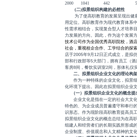
2000
1041
442
(
二
)
拟景组织构建的必然性
为了使高职教育的发展呈现出健
用定位。高职教育作为现代教育体系
性需求相结合，实现复合型人才培养
力发展的方向。因此，作为这个发展
技术公司作为全国优秀高职院校，酒
社会，重视校企合作、工学结合的探
2005
9
12
店于
年
月
日正式成立，是拟
5
部和行政部等
大部门，拥有员工（酒
8
2
客房
间，餐饮实训室
间，形体礼仪
二、拟景组织企业文化的理论构
作为一种特殊的企业文化，拟景
化环境下提出。因此在拟景组织企业
（一）拟景组织企业文化的概念提
企业文化是指在一定的社会大文
特色的、为企业成员普遍遵守和奉行
识形态。作为现阶段高职教育提高员
拟景组织企业文化的概念总结为在高
组建人和经营者们的长期实践所形成
企业制度、价值观念和人文精神的文