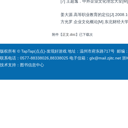
[7]
[M]
王超逸．中外企业文化理念大全
.
[J].2008.
姜大源
高等职业教育的定位
.
[M].
方光罗
企业文化概论
东北财经大
附件【
正文.doc
】已下载
次
版权所有 © TapTap(点点)-发现好游戏 地址：温州市府东路717号 邮编：3
联系电话：0577-88338026,88338025 电子信箱：glx@mail.zjitc.net 浙
技术支持：图书信息中心