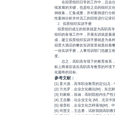
在拟景组织日常的工作中，总会
续发展的关键，也是给之后的组织文
例收集，汇集成册，并对案例进行分
性案例分析并对员工的回答进行记录
2
、拟景组织实训手册
拟景组织成立的初衷就是为高职高专
组织的各项工作中，开展实训就是最
成，建立拟景组织实训手册就是为各
拟景大酒店的餐饮实训室里就悬挂着
一份实训手册，人事培训部门也建立
度。
总之，高职高专现下的教育体系
标上两者应该在高职高专教育的环境
化最终的目标。
参考文献
：
[1]
[J]
姜大源．高等职业教育的定位
．
[2]
[M]
方光罗．企业文化概论
．东北财
[3]
刘家枢，徐涵．高职院校内生产性
[4]
[M]
王吉鹏．论企业文化
．北京中
[5]
[M]
侯贵松．企业文化怎样落地
．中
[6]
尚慧文，王志勇．试析我国高职教