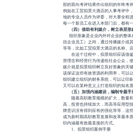
部的双向考评结果作出组织的年终考
例如在工贸拟景大酒店的人事考评中
地的专业人员作为评委，对大赛全程进
每一个新员工在进入本部门后，都有
（四）借助有利媒介，树立表层形
组织形象是企业内外对企业的整体
括企业员工）之间，通过传播媒介或
等等，比如工贸拟景大酒店的名称、
在这个过程中，拟景组织应该借
营理念和经营行为传递给社会公众，
媒介就是拟景组织树立良好形象的关
该保证这些有效资源的利用率，可以
组织建立组织的财务系统，可以让印
又可以在某种意义上打造组织的知名
（五）加强内涵建设，编制专题手
随着高职教育规模的扩大，数量
高，投资也持续加大，而高等应用型
牌意识没有得到应有的强化等等，这
成为新时期高职教育发展和改革最本
织内涵最有效最直接的方式。
1
、拟景组织案例手册