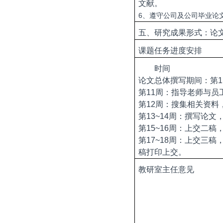
文献。
6
、遵守公司及公司毕业论
五、研究成果形式：
论
课题任务进度安排
时间
论文总体撰写期间：第
1
第
11
周：指导老师与员
第
12
周：搜集相关资料
第
13~14
周：撰写论文
第
15~16
周：上交二稿
第
17~18
周：上交三稿
稿打印上交。
教研室主任意见